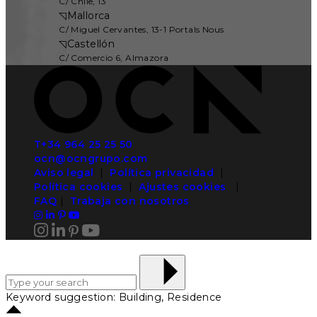
C/ Chile, 13
◹
Mallorca
C/ Miguel Cervantes, 13-1 Portals Nous
◹
Castellón
C/ Comercio 6, Almazora
T+34 964 25 25 50
ocn@ocngrupo.com
Aviso legal
|
Política privacidad
|
Política cookies
|
Ajustes cookies
|
FAQ
|
Trabaja con nosotros
Keyword suggestion: Building, Residence